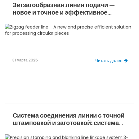
Зигзагообразная линия подачи —
повышении эффективности производства.
новое и точное и эффективное
решение для обработки круглых
деталей
31 марта 2025
Читать далее
Система соединения линии с точной
штамповкой и заготовкой: система
перфорования и укладки 3-в-1
питателя