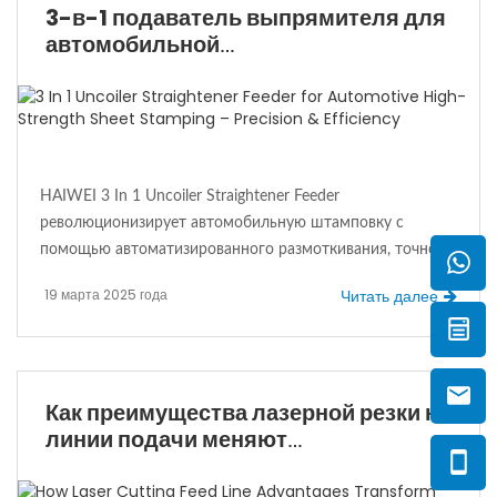
3-в-1 подаватель выпрямителя для
автомобильной
высококачественной штампованки
— точность и эффективность
HAIWEI 3 In 1 Uncoiler Straightener Feeder
революционизирует автомобильную штамповку с
помощью автоматизированного размоткивания, точного
выравнивания и стабильной подачи. Разработанный для
19 марта 2025 года
Читать далее
листов высокой прочности 590-980 Мпа, он
обеспечивает эффективность, снижает количество
отходов и поддерживает индивидуализацию. Идеально
подходит для экономичного, массового производства.
Как преимущества лазерной резки на
линии подачи меняют
эффективность производства?