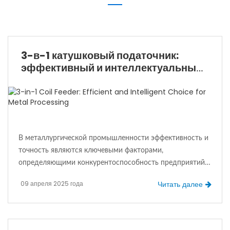
3-в-1 катушковый податочник:
эффективный и интеллектуальный
выбор для обработки металлов
В металлургической промышленности эффективность и
точность являются ключевыми факторами,
определяющими конкурентоспособность предприятий.
Имея 20-летний глубокий опыт в области автоматизации
09 апреля 2025 года
Читать далее
металлических катушек, компания Dongguan Haiwei
Intelligent Equipment Co., Ltd. выпустила три-в-одном
размоткующий и выравнивающий подающий, который
стал мощным помощником для многих компаний в