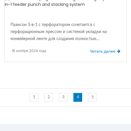
Пуансон 3-в-1 с перфоратором сочетается с
перфорационным прессом и системой укладки на
конвейерной ленте для создания полностью
автоматической линии производства штамповки и
16 ноября 2024 года
Читать далее
срезного листа. Система широко используется в
автомобильной промышленности и бытовой технике.
Далее в этой статье будут подробно описаны функции и
преимущества производственной линии.
1
2
3
4
5