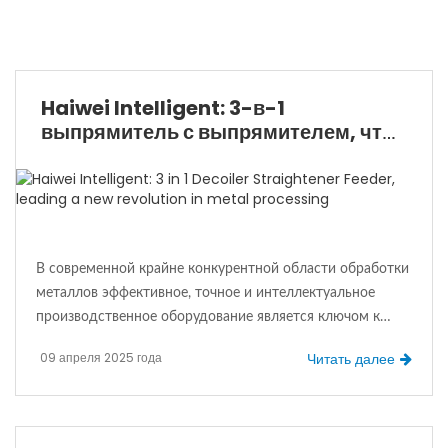
Haiwei Intelligent: 3-в-1
выпрямитель с выпрямителем, что
возглавляет новую революцию в
обработке металлов
В современной крайне конкурентной области обработки
металлов эффективное, точное и интеллектуальное
производственное оборудование является ключом к
успеху предприятий. Как лидер отрасли, Dongguan
09 апреля 2025 года
Читать далее
Haiwei Intelligent Equipment Co., Ltd. предложила новое
решение в металлургическую отрасль с помощью
самостоятельно разработанного и произведённого три-
в-одного размотивающего и выравнивающего фидера,