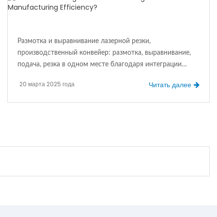
Размотка и выравнивание лазерной резки,
производственный конвейер: размотка, выравнивание,
подача, резка в одном месте благодаря интеграции
автоматической обработки не только оптимизирует
20 марта 2025 года
Читать далее
традиционный процесс, но и обеспечивает непрерывное
и эффективное производство и переработку,
значительно повышая эффективность производства. Его
интеллектуальный дизайн эффективно экономит
затраты на труд и материалы.