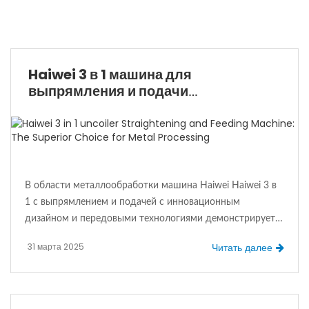
Haiwei 3 в 1 машина для
выпрямления и подачи
размоткивателей: лучший выбор
для обработки металлов
В области металлообработки машина Haiwei Haiwei 3 в
1 с выпрямлением и подачей с инновационным
дизайном и передовыми технологиями демонстрирует
выдающиеся характеристики и значительные
31 марта 2025
Читать далее
преимущества, что делает её идеальным выбором для
многих предприятий для повышения эффективности
производства и качества продукции.