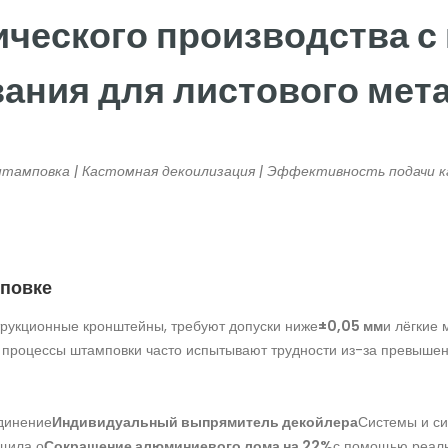
ческого производства с
ания для листового мет
штамповка | Кастомная декоилизация | Эффективность подачи к
мповке
струкционные кронштейны, требуют допуски ниже
±0,05 мм
и лёгкие 
процессы штамповки часто испытывают трудности из-за превышен
динение
Индивидуальный выпрямитель декойлера
Системы и с
щила о
Сокращение алюминиевого лома на 22%
с помощью реаль