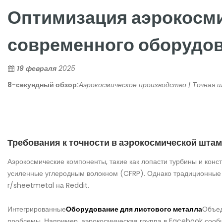
Оптимизация аэрокосми
современного оборудов
19 февраля
2025
8-секундный обзор:
Аэрокосмическое производство | Точная 
Требования к точности в аэрокосмической шта
Аэрокосмические компоненты, такие как лопасти турбины и кон
усиленные углеродным волокном (CFRP). Однако традиционные 
r/sheetmetal на Reddit.
Интегрированные
Оборудование для листового металла
Объе
проблемы. Например, аэрокосмическая группа в Facebook сооб