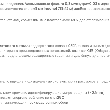
ным наведением
Алюминиевые фольги 0,3 мм
внутри
±0,03 мм
для 
пневматических систем
8 мм Inconel 718
в
12 м/мин
Без проскальзыва
ет системам, совместимым с платформами MES, для отслеживания
к
истового металла
поддерживают сплавы CFRP, титана и никеля (то
мониторинга производственных показателей, таких как OEE (Общая
кам, предлагающим расширенные гарантии и удалённую диагностик
дители, ищущие индивидуальные системы, могут рассмотреть предл
реальном времени, идентифицирующие микротрещины (
<0.1mm
).
нижают энергопотребление на счет
25%
.
для минимизации производственных сбоев.