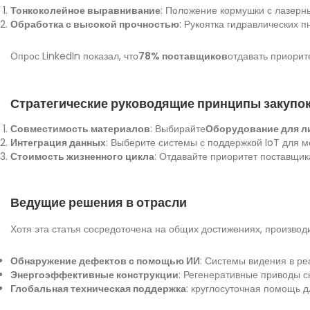
Тонкоколейное выравнивание
: Положение кормушки с лазер
Обработка с высокой прочностью
: Рукоятка гидравлических 
Опрос LinkedIn показал, что
78% поставщиков
отдавать приорит
Стратегические руководящие принципы закупо
Совместимость материалов
: Выбирайте
Оборудование для л
Интеграция данных
: Выберите системы с поддержкой IoT для 
Стоимость жизненного цикла
: Отдавайте приоритет поставщи
Ведущие решения в отрасли
Хотя эта статья сосредоточена на общих достижениях, произво
Обнаружение дефектов с помощью ИИ
: Системы видения в 
Энергоэффективные конструкции
: Регенеративные приводы с
Глобальная техническая поддержка
: круглосуточная помощь 