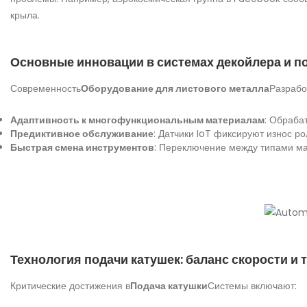
крыла.
Основные инновации в системах декойлера и п
Современность
Оборудование для листового металла
Разрабо
Адаптивность к многофункциональным материалам
: Обраба
Предиктивное обслуживание
: Датчики IoT фиксируют износ ро
Быстрая смена инструментов
: Переключение между типами ма
Технология подачи катушек: баланс скорости и 
Критические достижения в
Подача катушки
Системы включают: