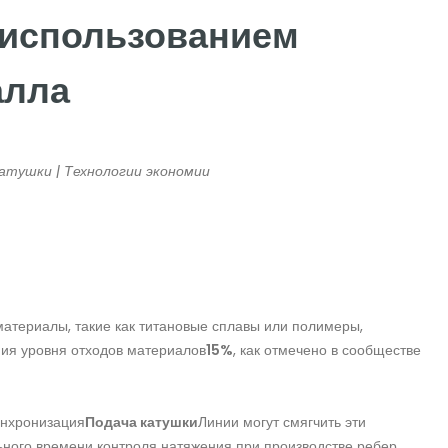
 использованием
алла
атушки | Технологии экономии
материалы, такие как титановые сплавы или полимеры,
ия уровня отходов материалов
15%
, как отмечено в сообществе
инхронизация
Подача катушки
Линии могут смягчить эти
ного времени контроля натяжения при производстве ребер