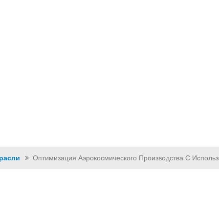
КЦИЯ
ВИДЕО
РЕШЕНИЯ
НОВОСТИ
СВЯЗАТЬСЯ С Н
расли
Оптимизация Аэрокосмического Производства С Исполь