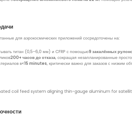
одачи
танные для аэрокосмических приложений сосредоточены на:
тывать титан (0,5–6,0 мм) и CFRP с помощью
9 закалённых рулон
ликов
200+ часов до отказа
, сокращая незапланированные простои
териалов в
<15 minutes
, критически важно для заказов с низким о
точности