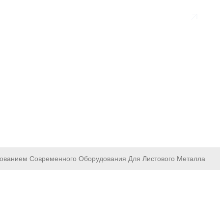
en
Отправить
АМИ
зованием Современного Оборудования Для Листового Металла