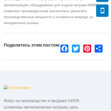
автоматизации, оборудование для подачи катушек HAIWEI
позволяет производителям значительно увеличить
производственные мощности и оставаться впереди на
конкурентных рынках.
Поделитесь этим постом:
F
T
P
S
a
w
i
h
c
i
n
a
e
t
t
r
b
t
e
e
o
e
r
o
r
e
k
s
t
Фокус на производстве и продаже НИОК:
штамповы металлических катушек, срез,