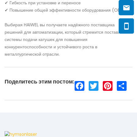
✔ Гибкость при установке и переносе
✔ Повышение общей эффективности оборудования (OEE)
Выбирая HAIWEI, вы получаете надёжного поставщика
решений для автоматизации, который стремится поставлять
системы подачи катушек для повышения
конкурентоспособности и устойчивого роста в
металлургической отрасли.
Поделитесь этим постом:
F
T
P
S
a
w
i
h
c
i
n
a
e
t
t
r
b
t
e
e
o
e
r
o
r
e
k
s
t